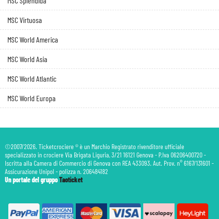
MSC Splendida
MSC Virtuosa
MSC World America
MSC World Asia
MSC World Atlantic
MSC World Europa
©2007/2026. Ticketcrociere ® è un Marchio Registrato rivenditore ufficiale
specializzato in crociere Via Brigata Liguria, 3/21 16121 Genova - P.Iva 06206400720 -
Iscritta alla Camera di Commercio di Genova con REA 433093. Aut. Prov. n° 6167/131601 -
Assicurazione Unipol - polizza n. 206484182
Un portale del gruppo
Taoticket