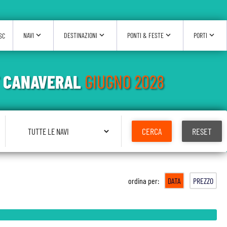
expand_more
expand_more
expand_more
expand_more
NAVI
DESTINAZIONI
PONTI & FESTE
PORTI
SC
RT CANAVERAL
GIUGNO 2028
Seleziona Nave
CERCA
RESET
ordina per:
DATA
PREZZO