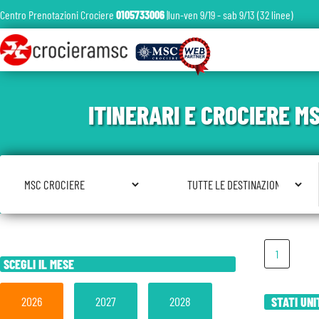
Centro Prenotazioni Crociere
0105733006
|lun-ven 9/19 - sab 9/13 (32 linee)
ITINERARI E CROCIERE 
Seleziona Compagnia
Seleziona Destinazione
1
SCEGLI IL MESE
2026
2027
2028
STATI UNI