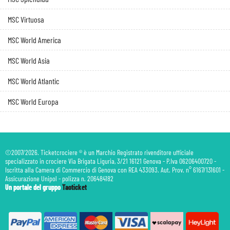
MSC Virtuosa
MSC World America
MSC World Asia
MSC World Atlantic
MSC World Europa
©2007/2026. Ticketcrociere ® è un Marchio Registrato rivenditore ufficiale
specializzato in crociere Via Brigata Liguria, 3/21 16121 Genova - P.Iva 06206400720 -
Iscritta alla Camera di Commercio di Genova con REA 433093. Aut. Prov. n° 6167/131601 -
Assicurazione Unipol - polizza n. 206484182
Un portale del gruppo
Taoticket