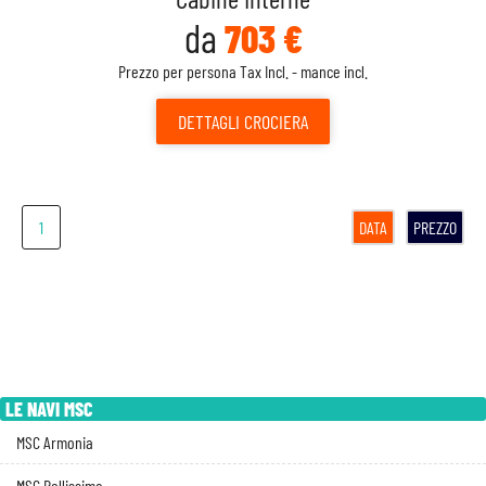
da
703 €
Prezzo per persona Tax Incl. - mance incl.
DETTAGLI
CROCIERA
1
DATA
PREZZO
LE NAVI MSC
MSC Armonia
MSC Bellissima