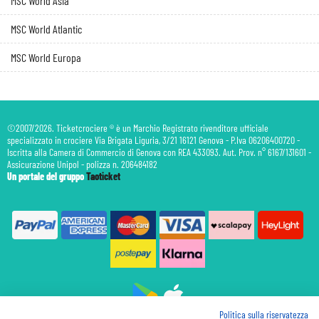
MSC World Asia
MSC World Atlantic
MSC World Europa
©2007/2026. Ticketcrociere ® è un Marchio Registrato rivenditore ufficiale
specializzato in crociere Via Brigata Liguria, 3/21 16121 Genova - P.Iva 06206400720 -
Iscritta alla Camera di Commercio di Genova con REA 433093. Aut. Prov. n° 6167/131601 -
Assicurazione Unipol - polizza n. 206484182
Un portale del gruppo
Taoticket
Politica sulla riservatezza