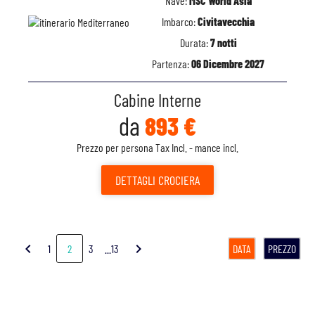
Nave:
MSC World Asia
Imbarco:
Civitavecchia
Durata:
7 notti
Partenza:
06 Dicembre 2027
Cabine Interne
da
893 €
Prezzo per persona Tax Incl. - mance incl.
DETTAGLI
CROCIERA
chevron_left
chevron_right
1
2
3
...13
DATA
PREZZO