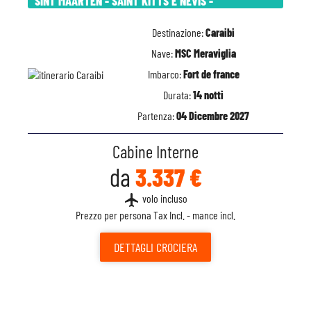
SINT MAARTEN - SAINT KITTS E NEVIS -
Destinazione:
Caraibi
Nave:
MSC Meraviglia
Imbarco:
Fort de france
Durata:
14 notti
Partenza:
04 Dicembre 2027
Cabine Interne
da
3.337 €
flight
volo incluso
Prezzo per persona Tax Incl. - mance incl.
DETTAGLI
CROCIERA