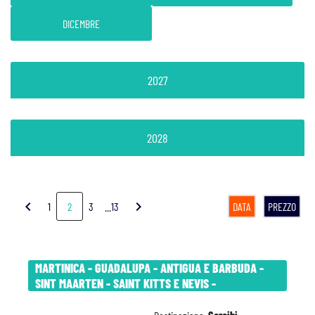
DICEMBRE
2027
2028
chevron_left
chevron_right
1
2
3
...13
DATA
PREZZO
MARTINICA - GUADALUPA - ANTIGUA E BARBUDA -
SINT MAARTEN - SAINT KITTS E NEVIS -