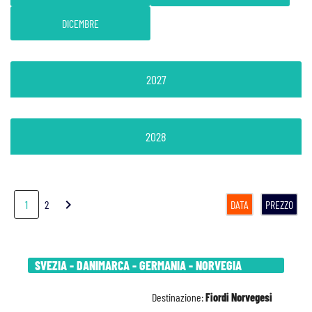
DICEMBRE
2027
2028
chevron_right
1
2
DATA
PREZZO
SVEZIA - DANIMARCA - GERMANIA - NORVEGIA
Destinazione:
Fiordi Norvegesi