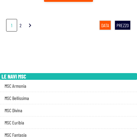
chevron_right
1
2
DATA
PREZZO
LE NAVI MSC
MSC Armonia
MSC Bellissima
MSC Divina
MSC Euribia
MSC Fantasia