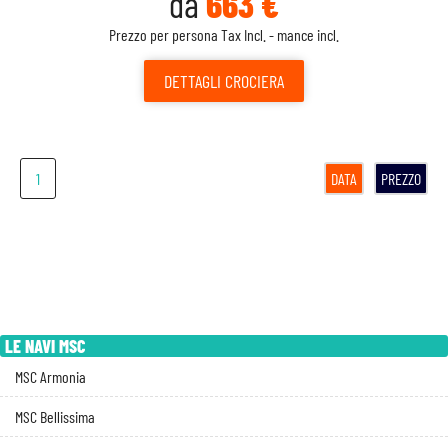
da
663 €
Prezzo per persona Tax Incl. - mance incl.
DETTAGLI
CROCIERA
1
DATA
PREZZO
LE NAVI MSC
MSC Armonia
MSC Bellissima