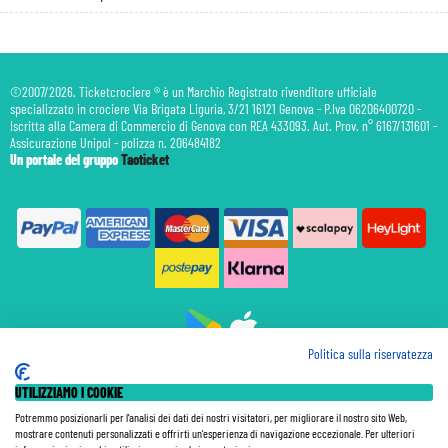
©2007/2026. Ticketcrociere ® è un Marchio Registrato rivenditore ufficiale
specializzato in crociere Via Brigata Liguria, 3/21 16121 Genova - P.Iva 06206400720 -
Iscritta alla Camera di Commercio di Genova con REA 433093. Aut. Prov. n° 6167/131601 -
Assicurazione Unipol - polizza n. 206484182
Un portale del gruppo
Taoticket
Politica sulla riservatezza
Prenotazione Traghetti
UTILIZZIAMO I COOKIE
Prenotazione Volo Privato
Assicurazione
Potremmo posizionarli per l'analisi dei dati dei nostri visitatori, per migliorare il nostro sito Web,
mostrare contenuti personalizzati e offrirti un'esperienza di navigazione eccezionale. Per ulteriori