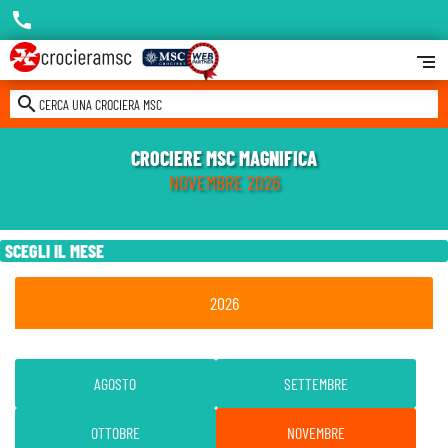
call
segment
search
CERCA UNA CROCIERA MSC
CROCIERE MSC MAGNIFICA
NOVEMBRE 2026
SCEGLI IL MESE
2026
AGOSTO
SETTEMBRE
OTTOBRE
NOVEMBRE