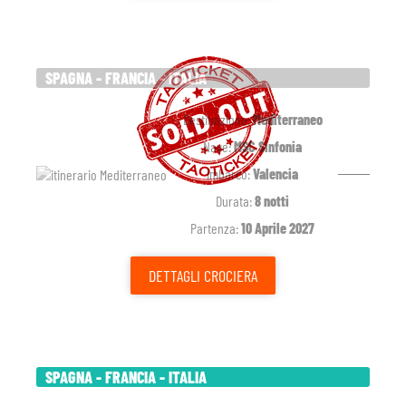
SPAGNA - FRANCIA - ITALIA
Destinazione:
Mediterraneo
Nave:
MSC Sinfonia
Imbarco:
Valencia
Durata:
8 notti
Partenza:
10 Aprile 2027
DETTAGLI
CROCIERA
SPAGNA - FRANCIA - ITALIA