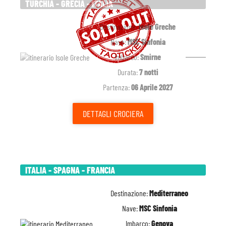
TURCHIA - GRECIA - ITALIA
Destinazione:
Isole Greche
Nave:
MSC Sinfonia
Imbarco:
Smirne
Durata:
7 notti
Partenza:
06 Aprile 2027
DETTAGLI
CROCIERA
ITALIA - SPAGNA - FRANCIA
Destinazione:
Mediterraneo
Nave:
MSC Sinfonia
Imbarco:
Genova