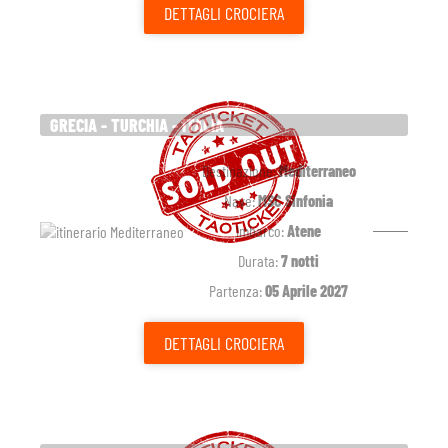
DETTAGLI
CROCIERA
GRECIA - TURCHIA - ITALIA
Destinazione:
Mediterraneo
Nave:
MSC Sinfonia
Imbarco:
Atene
Durata:
7 notti
Partenza:
05 Aprile 2027
DETTAGLI
CROCIERA