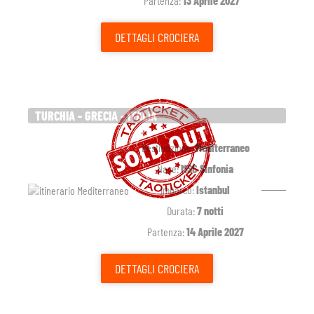
Partenza:
13 Aprile 2027
DETTAGLI
CROCIERA
TURCHIA - GRECIA - ITALIA
Destinazione:
Mediterraneo
Nave:
MSC Sinfonia
Imbarco:
Istanbul
Durata:
7 notti
Partenza:
14 Aprile 2027
DETTAGLI
CROCIERA