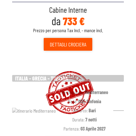
Cabine Interne
da
733 €
Prezzo per persona Tax Incl. - mance incl.
DETTAGLI
CROCIERA
ITALIA - GRECIA - TURCHIA
Destinazione:
Mediterraneo
Nave:
MSC Sinfonia
Imbarco:
Bari
Durata:
7 notti
Partenza:
03 Aprile 2027