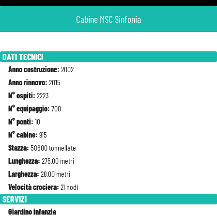
Cabine MSC Sinfonia
DATI TECNICI
Anno costruzione:
2002
Anno rinnovo:
2015
N° ospiti:
2223
N° equipaggio:
700
N° ponti:
10
N° cabine:
915
Stazza:
58600 tonnellate
Lunghezza:
275.00 metri
Larghezza:
28.00 metri
Velocità crociera:
21 nodi
SERVIZI
Giardino infanzia