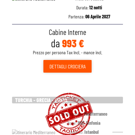
Durata:
12 notti
Partenza:
06 Aprile 2027
Cabine Interne
da
993 €
Prezzo per persona Tax Incl. - mance incl.
DETTAGLI
CROCIERA
TURCHIA - GRECIA - ITALIA
Destinazione:
Mediterraneo
Nave:
MSC Sinfonia
Imbarco:
Istanbul