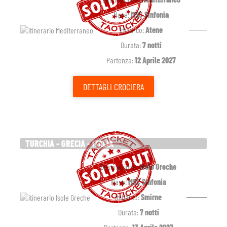
Nave:
MSC Sinfonia
Imbarco:
Atene
Durata:
7 notti
Partenza:
12 Aprile 2027
DETTAGLI
CROCIERA
TURCHIA - GRECIA - ITALIA
Destinazione:
Isole Greche
Nave:
MSC Sinfonia
Imbarco:
Smirne
Durata:
7 notti