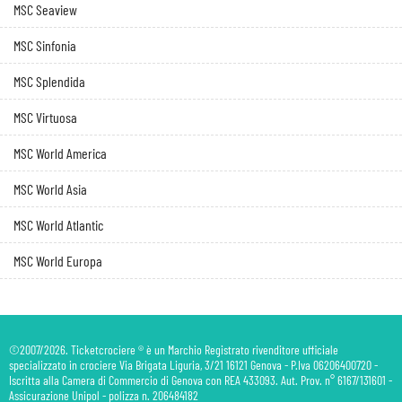
MSC Seaview
MSC Sinfonia
MSC Splendida
MSC Virtuosa
MSC World America
MSC World Asia
MSC World Atlantic
MSC World Europa
©2007/2026. Ticketcrociere ® è un Marchio Registrato rivenditore ufficiale
specializzato in crociere Via Brigata Liguria, 3/21 16121 Genova - P.Iva 06206400720 -
Iscritta alla Camera di Commercio di Genova con REA 433093. Aut. Prov. n° 6167/131601 -
Assicurazione Unipol - polizza n. 206484182