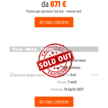
da
671 €
Prezzo per persona Tax Incl. - mance incl.
DETTAGLI
CROCIERA
ITALIA - GRECIA - TURCHIA
Destinazione:
Mediterraneo
Nave:
MSC Sinfonia
Imbarco:
Bari
Durata:
7 notti
Partenza:
10 Aprile 2027
DETTAGLI
CROCIERA