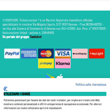
©2007/2026. Ticketcrociere ® è un Marchio Registrato rivenditore ufficiale
specializzato in crociere Via Brigata Liguria, 3/21 16121 Genova - P.Iva 06206400720 -
Iscritta alla Camera di Commercio di Genova con REA 433093. Aut. Prov. n° 6167/131601 -
Assicurazione Unipol - polizza n. 206484182
Un portale del gruppo
Taoticket
Politica sulla riservatezza
Prenotazione Traghetti
UTILIZZIAMO I COOKIE
Prenotazione Volo Privato
Assicurazione
Potremmo posizionarli per l'analisi dei dati dei nostri visitatori, per migliorare il nostro sito Web,
mostrare contenuti personalizzati e offrirti un'esperienza di navigazione eccezionale. Per ulteriori
Le Tariffe pubblicate si intendono per persona (p.p.) con Tasse e Diritti Portuali inclusi. Le quote di
informazioni sui cookie utilizziamo aprire le impostazioni.