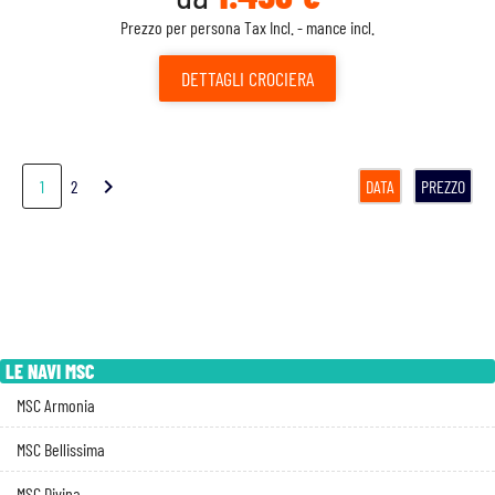
Prezzo per persona Tax Incl. - mance incl.
DETTAGLI
CROCIERA
chevron_right
1
2
DATA
PREZZO
LE NAVI MSC
MSC Armonia
MSC Bellissima
MSC Divina