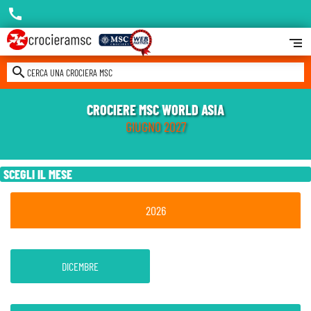
call
segment
search
CERCA UNA CROCIERA MSC
CROCIERE MSC WORLD ASIA
GIUGNO 2027
SCEGLI IL MESE
2026
DICEMBRE