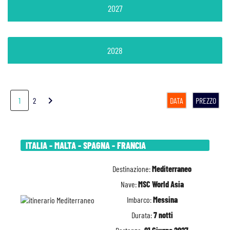
2027
2028
chevron_right
1
2
DATA
PREZZO
ITALIA - MALTA - SPAGNA - FRANCIA
Destinazione:
Mediterraneo
Nave:
MSC World Asia
Imbarco:
Messina
Durata:
7 notti