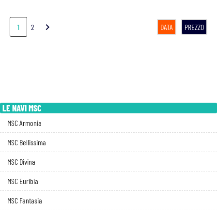
chevron_right
1
2
DATA
PREZZO
LE NAVI MSC
MSC Armonia
MSC Bellissima
MSC Divina
MSC Euribia
MSC Fantasia