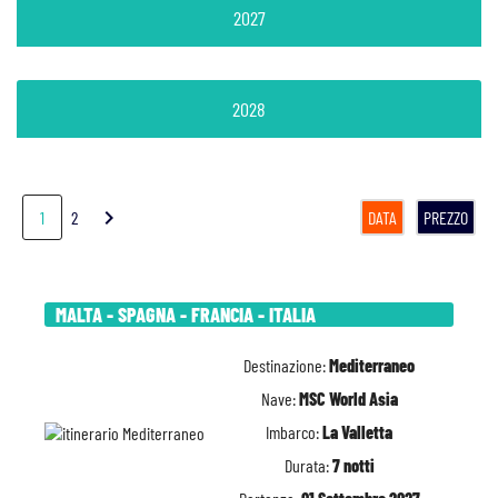
2027
2028
chevron_right
1
2
DATA
PREZZO
MALTA - SPAGNA - FRANCIA - ITALIA
Destinazione:
Mediterraneo
Nave:
MSC World Asia
Imbarco:
La Valletta
Durata:
7 notti