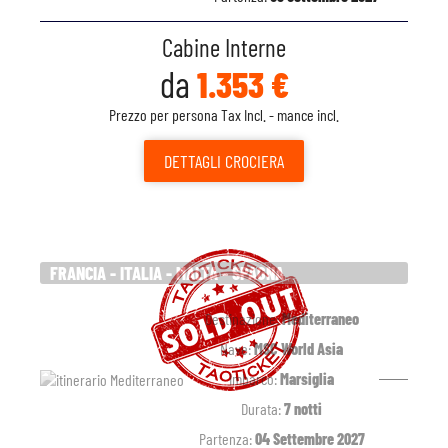
Cabine Interne
da
1.353 €
Prezzo per persona Tax Incl. - mance incl.
DETTAGLI
CROCIERA
FRANCIA - ITALIA - MALTA - SPAGNA
Destinazione:
Mediterraneo
Nave:
MSC World Asia
Imbarco:
Marsiglia
Durata:
7 notti
Partenza:
04 Settembre 2027