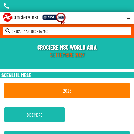
call
segment
search
CERCA UNA CROCIERA MSC
CROCIERE MSC WORLD ASIA
SETTEMBRE 2027
SCEGLI IL MESE
2026
DICEMBRE