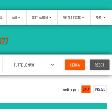
expand_more
expand_more
expand_more
expand_more
NAVI
DESTINAZIONI
PONTI & FESTE
PORTI
SC
027
Seleziona Nave
CERCA
RESET
ordina per:
DATA
PREZZO