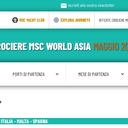
email
Iscriviti alla nostra newsletter
MSC YACHT CLUB
EXPLORA JOURNEYS
OFFERTE CROCIERE M
OCIERE MSC WORLD ASIA
MAGGIO 2
Seleziona Porto di Partenza
Seleziona Mese di Partenza
on_right
 ITALIA - MALTA - SPAGNA