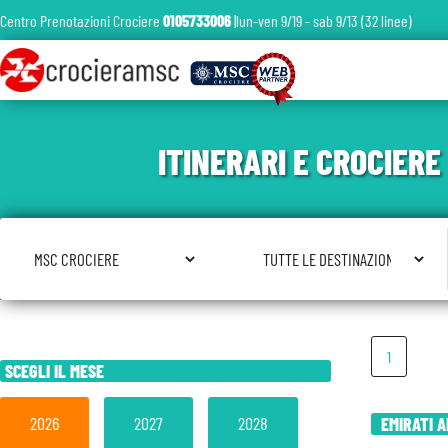
Centro Prenotazioni Crociere
0105733006
|lun-ven 9/19 - sab 9/13 (32 linee)
ITINERARI E CROCIER
Seleziona Compagnia
Seleziona Destinazione
1
SCEGLI IL MESE
2026
2027
2028
EMIRATI A