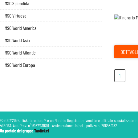
MSC Splendida
MSC Virtuosa
MSC World America
MSC World Asia
DETTAGLI
MSC World Atlantic
MSC World Europa
1
©2007/2026. Ticketcrociere ® è un Marchio Registrato rivenditore ufficiale specializzato in
433093. Aut. Prov. n° 6167/131601 - Assicurazione Unipol - polizza n. 206484182
Un portale del gruppo
Taoticket