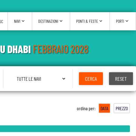
expand_more
expand_more
expand_more
expand_more
NAVI
DESTINAZIONI
PONTI & FESTE
PORTI
SC
BU DHABI
FEBBRAIO 2028
Seleziona Nave
CERCA
RESET
ordina per:
DATA
PREZZO