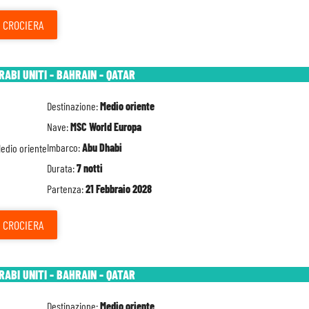
CROCIERA
RABI UNITI - BAHRAIN - QATAR
Destinazione:
Medio oriente
Nave:
MSC World Europa
Imbarco:
Abu Dhabi
Durata:
7 notti
Partenza:
21 Febbraio 2028
CROCIERA
RABI UNITI - BAHRAIN - QATAR
Destinazione:
Medio oriente