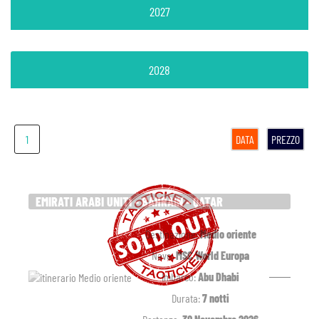
2027
2028
1
DATA
PREZZO
EMIRATI ARABI UNITI - BAHRAIN - QATAR
Destinazione:
Medio oriente
Nave:
MSC World Europa
Imbarco:
Abu Dhabi
Durata:
7 notti