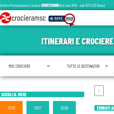
Centro Prenotazioni Crociere
0105733006
|lun-ven 9/19 - sab 9/13 (32 linee)
ITINERARI E CROCIER
Seleziona Compagnia
Seleziona Destinazione
1
SCEGLI IL MESE
2026
2027
2028
EMIRATI A