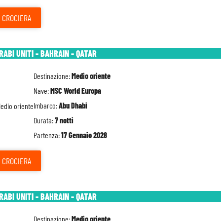
CROCIERA
RABI UNITI - BAHRAIN - QATAR
Destinazione:
Medio oriente
Nave:
MSC World Europa
Imbarco:
Abu Dhabi
Durata:
7 notti
Partenza:
17 Gennaio 2028
CROCIERA
RABI UNITI - BAHRAIN - QATAR
Destinazione:
Medio oriente