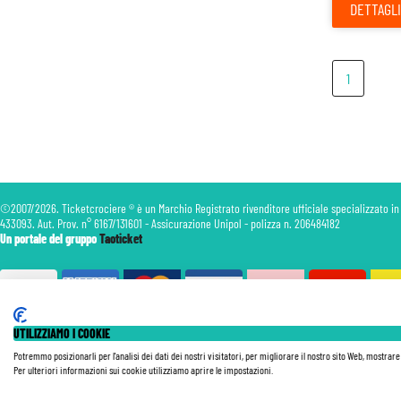
DETTAGLI
1
©2007/2026. Ticketcrociere ® è un Marchio Registrato rivenditore ufficiale specializzato in
433093. Aut. Prov. n° 6167/131601 - Assicurazione Unipol - polizza n. 206484182
Un portale del gruppo
Taoticket
UTILIZZIAMO I COOKIE
Le Tariffe pubblicate si intendono per persona (p.p.) con Tasse e Diritti Portuali inclusi. Le quote di Servizio
nave, della data di partenza, della categoria e della composizione della cabina. Le Tariffe sono soggette a ricon
Potremmo posizionarli per l'analisi dei dati dei nostri visitatori, per migliorare il nostro sito Web, mostrar
Tutte le nostre Offerte non sono retroattive.
Per ulteriori informazioni sui cookie utilizziamo aprire le impostazioni.