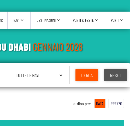
expand_more
expand_more
expand_more
expand_more
NAVI
DESTINAZIONI
PONTI & FESTE
PORTI
SC
BU DHABI
GENNAIO 2028
Seleziona Nave
CERCA
RESET
ordina per:
DATA
PREZZO