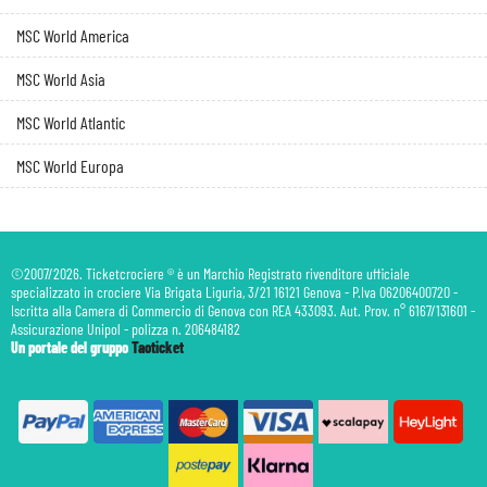
MSC World America
MSC World Asia
MSC World Atlantic
MSC World Europa
©2007/2026. Ticketcrociere ® è un Marchio Registrato rivenditore ufficiale
specializzato in crociere Via Brigata Liguria, 3/21 16121 Genova - P.Iva 06206400720 -
Iscritta alla Camera di Commercio di Genova con REA 433093. Aut. Prov. n° 6167/131601 -
Assicurazione Unipol - polizza n. 206484182
Un portale del gruppo
Taoticket