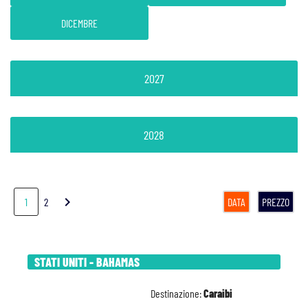
DICEMBRE
2027
2028
chevron_right
1
2
DATA
PREZZO
STATI UNITI - BAHAMAS
Destinazione:
Caraibi