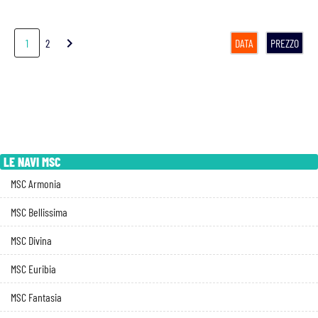
chevron_right
1
2
DATA
PREZZO
LE NAVI MSC
MSC Armonia
MSC Bellissima
MSC Divina
MSC Euribia
MSC Fantasia