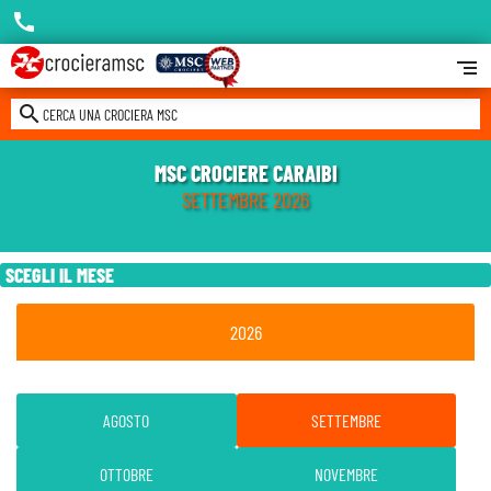
call
segment
search
CERCA UNA CROCIERA MSC
MSC CROCIERE CARAIBI
SETTEMBRE 2026
SCEGLI IL MESE
2026
AGOSTO
SETTEMBRE
OTTOBRE
NOVEMBRE