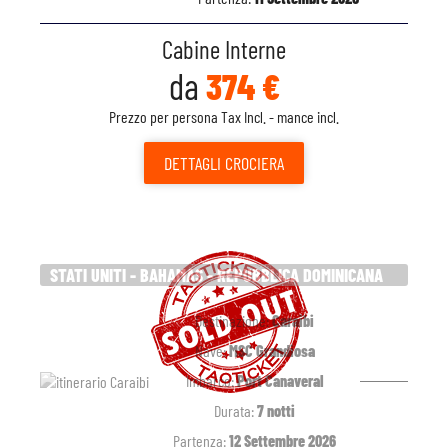
Cabine Interne
da
374 €
Prezzo per persona Tax Incl. - mance incl.
DETTAGLI
CROCIERA
STATI UNITI - BAHAMAS - REPUBBLICA DOMINICANA
Destinazione:
Caraibi
Nave:
MSC Grandiosa
Imbarco:
Port Canaveral
Durata:
7 notti
Partenza:
12 Settembre 2026