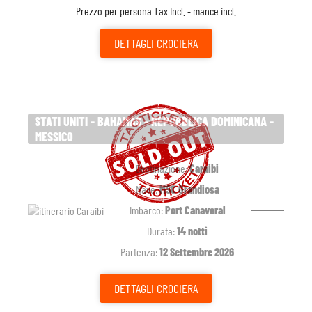
Prezzo per persona Tax Incl. - mance incl.
DETTAGLI
CROCIERA
STATI UNITI - BAHAMAS - REPUBBLICA DOMINICANA -
MESSICO
Destinazione:
Caraibi
Nave:
MSC Grandiosa
Imbarco:
Port Canaveral
Durata:
14 notti
Partenza:
12 Settembre 2026
DETTAGLI
CROCIERA