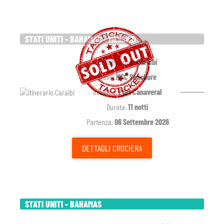
STATI UNITI - BAHAMAS - MESSICO
Destinazione:
Caraibi
Nave:
MSC Seashore
Imbarco:
Port Canaveral
Durata:
11 notti
Partenza:
06 Settembre 2026
DETTAGLI
CROCIERA
STATI UNITI - BAHAMAS