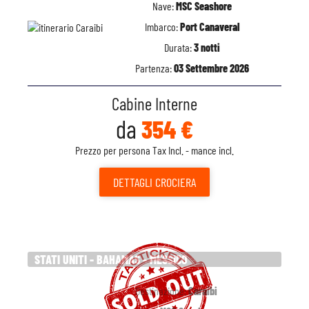
Nave:
MSC Seashore
Imbarco:
Port Canaveral
Durata:
3 notti
Partenza:
03 Settembre 2026
Cabine Interne
da
354 €
Prezzo per persona Tax Incl. - mance incl.
DETTAGLI
CROCIERA
STATI UNITI - BAHAMAS - MESSICO
Destinazione:
Caraibi