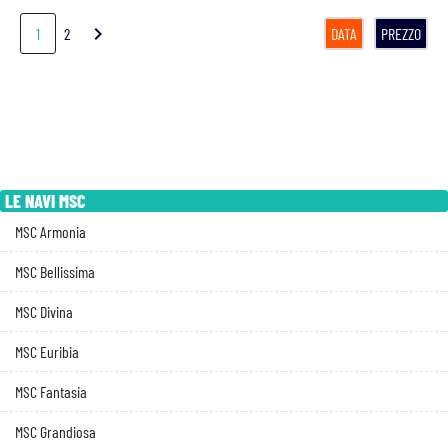
chevron_right
1
2
DATA
PREZZO
LE NAVI MSC
MSC Armonia
MSC Bellissima
MSC Divina
MSC Euribia
MSC Fantasia
MSC Grandiosa