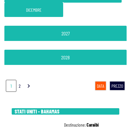
DICEMBRE
2027
2028
chevron_right
1
2
DATA
PREZZO
STATI UNITI - BAHAMAS
Destinazione:
Caraibi