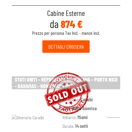
Cabine Esterne
da
874 €
Prezzo per persona Tax Incl. - mance incl.
DETTAGLI
CROCIERA
STATI UNITI - REPUBBLICA DOMINICANA - PORTO RICO
- BAHAMAS - HONDURAS - MESSICO
Destinazione:
Caraibi
Nave:
MSC World America
Imbarco:
Miami
Durata:
14 notti