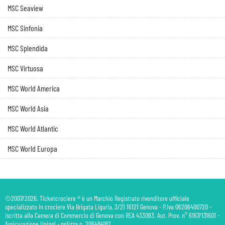
MSC Seaview
MSC Sinfonia
MSC Splendida
MSC Virtuosa
MSC World America
MSC World Asia
MSC World Atlantic
MSC World Europa
©2007/2026. Ticketcrociere ® è un Marchio Registrato rivenditore ufficiale
specializzato in crociere Via Brigata Liguria, 3/21 16121 Genova - P.Iva 06206400720 -
Iscritta alla Camera di Commercio di Genova con REA 433093. Aut. Prov. n° 6167/131601 -
Assicurazione Unipol - polizza n. 206484182