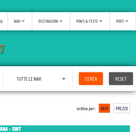
expand_more
expand_more
expand_more
expand_more
NAVI
DESTINAZIONI
PONTI & FESTE
PORTI
SC
7
Seleziona Nave
CERCA
RESET
ordina per:
DATA
PREZZO
ANA - SINT