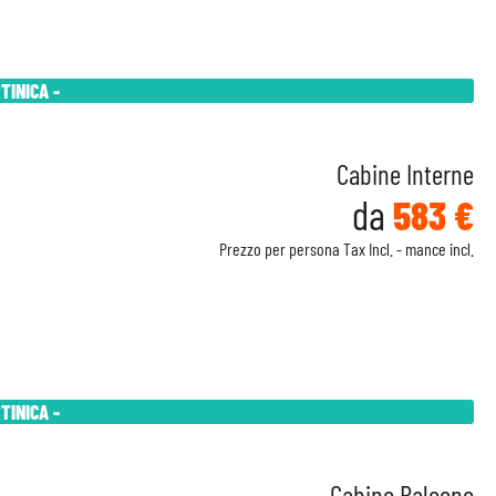
TINICA -
Cabine Interne
da
583 €
Prezzo per persona Tax Incl. - mance incl.
TINICA -
Cabine Balcone