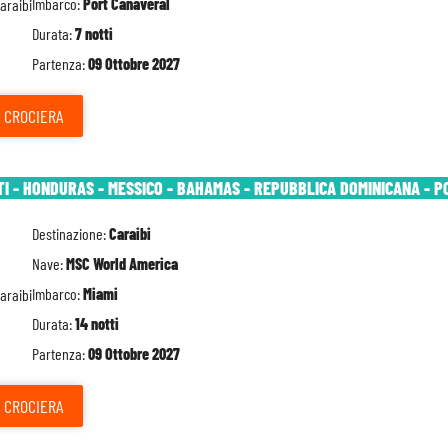
Imbarco:
Port Canaveral
Durata:
7 notti
Partenza:
09 Ottobre 2027
CROCIERA
TI - HONDURAS - MESSICO - BAHAMAS - REPUBBLICA DOMINICANA - P
Destinazione:
Caraibi
Nave:
MSC World America
Imbarco:
Miami
Durata:
14 notti
Partenza:
09 Ottobre 2027
CROCIERA