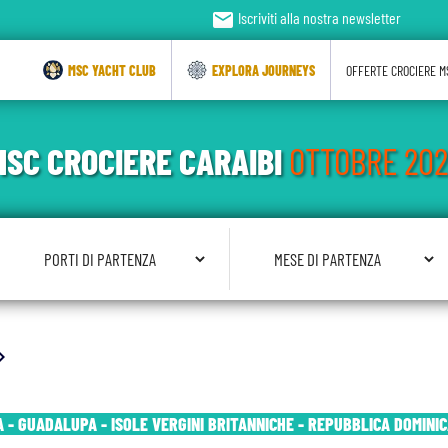
email
Iscriviti alla nostra newsletter
MSC YACHT CLUB
EXPLORA JOURNEYS
OFFERTE CROCIERE M
MSC CROCIERE CARAIBI
OTTOBRE 202
Seleziona Porto di Partenza
Seleziona Mese di Partenza
on_right
 - GUADALUPA - ISOLE VERGINI BRITANNICHE - REPUBBLICA DOMINIC