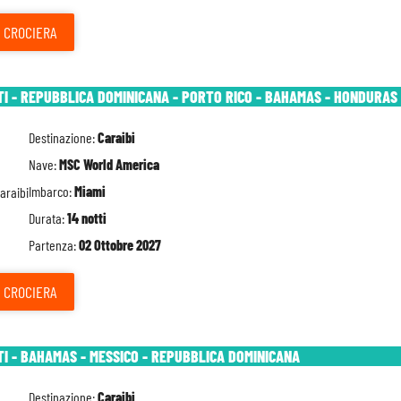
CROCIERA
TI - REPUBBLICA DOMINICANA - PORTO RICO - BAHAMAS - HONDURAS 
Destinazione:
Caraibi
Nave:
MSC World America
Imbarco:
Miami
Durata:
14 notti
Partenza:
02 Ottobre 2027
CROCIERA
TI - BAHAMAS - MESSICO - REPUBBLICA DOMINICANA
Destinazione:
Caraibi