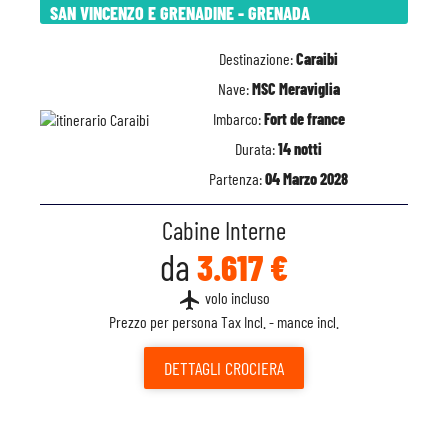
SAN VINCENZO E GRENADINE - GRENADA
Destinazione:
Caraibi
Nave:
MSC Meraviglia
Imbarco:
Fort de france
Durata:
14 notti
Partenza:
04 Marzo 2028
Cabine Interne
da
3.617 €
flight
volo incluso
Prezzo per persona Tax Incl. - mance incl.
DETTAGLI
CROCIERA