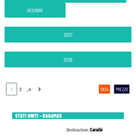
DICEMBRE
2027
2028
chevron_right
1
2
...4
DATA
PREZZO
STATI UNITI - BAHAMAS
Destinazione:
Caraibi