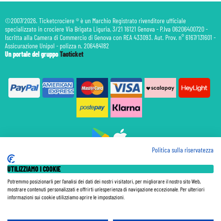
©2007/2026. Ticketcrociere ® è un Marchio Registrato rivenditore ufficiale
specializzato in crociere Via Brigata Liguria, 3/21 16121 Genova - P.Iva 06206400720 -
Iscritta alla Camera di Commercio di Genova con REA 433093. Aut. Prov. n° 6167/131601 -
Assicurazione Unipol - polizza n. 206484182
Un portale del gruppo
Taoticket
Politica sulla riservatezza
Prenotazione Traghetti
UTILIZZIAMO I COOKIE
Prenotazione Volo Privato
Assicurazione
Potremmo posizionarli per l'analisi dei dati dei nostri visitatori, per migliorare il nostro sito Web,
mostrare contenuti personalizzati e offrirti un'esperienza di navigazione eccezionale. Per ulteriori
Le Tariffe pubblicate si intendono per persona (p.p.) con Tasse e Diritti Portuali inclusi. Le quote di
informazioni sui cookie utilizziamo aprire le impostazioni.
Servizio sono sempre da pagare a bordo, salvo dove espressamente indicato. I Prezzi si intendono "a
partire da" e sono calcolati su base doppia e in base alla disponibilità. Le Tariffe possono variare in ogni
momento a seconda della nave, della data di partenza, della categoria e della composizione della cabina.