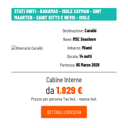
STATI UNITI - BAHAMAS - ISOLE CAYMAN - SINT
MAARTEN - SAINT KITTS E NEVIS - ISOLE
Destinazione:
Caraibi
Nave:
MSC Seashore
Imbarco:
Miami
Durata:
14 notti
Partenza:
05 Marzo 2028
Cabine Interne
da
1.829 €
Prezzo per persona Tax Incl. - mance incl.
DETTAGLI
CROCIERA