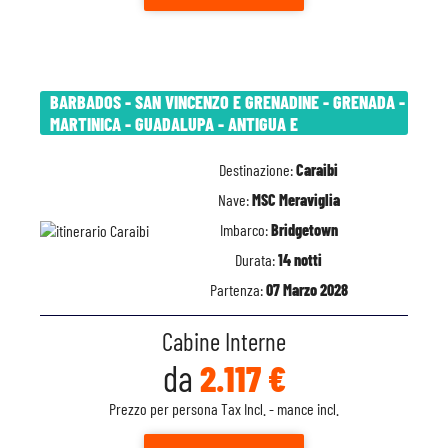
BARBADOS - SAN VINCENZO E GRENADINE - GRENADA -
MARTINICA - GUADALUPA - ANTIGUA E
Destinazione:
Caraibi
Nave:
MSC Meraviglia
Imbarco:
Bridgetown
Durata:
14 notti
Partenza:
07 Marzo 2028
Cabine Interne
da
2.117 €
Prezzo per persona Tax Incl. - mance incl.