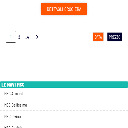
DETTAGLI
CROCIERA
chevron_right
1
2
...4
DATA
PREZZO
LE NAVI MSC
MSC Armonia
MSC Bellissima
MSC Divina
MSC Euribia