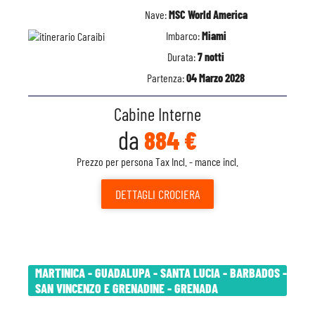
Nave:
MSC World America
Imbarco:
Miami
Durata:
7 notti
Partenza:
04 Marzo 2028
Cabine Interne
da
884 €
Prezzo per persona Tax Incl. - mance incl.
DETTAGLI
CROCIERA
MARTINICA - GUADALUPA - SANTA LUCIA - BARBADOS -
SAN VINCENZO E GRENADINE - GRENADA