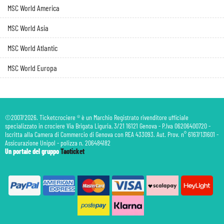
MSC World America
MSC World Asia
MSC World Atlantic
MSC World Europa
©2007/2026. Ticketcrociere ® è un Marchio Registrato rivenditore ufficiale
specializzato in crociere Via Brigata Liguria, 3/21 16121 Genova - P.Iva 06206400720 -
Iscritta alla Camera di Commercio di Genova con REA 433093. Aut. Prov. n° 6167/131601 -
Assicurazione Unipol - polizza n. 206484182
Un portale del gruppo
Taoticket