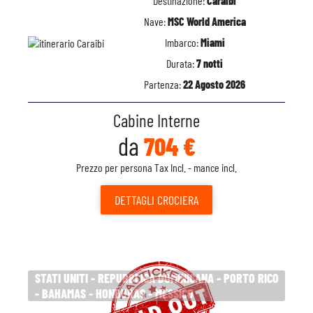
Destinazione:
Caraibi
Nave:
MSC World America
Imbarco:
Miami
Durata:
7 notti
Partenza:
22 Agosto 2026
Cabine Interne
da
704 €
Prezzo per persona Tax Incl. - mance incl.
DETTAGLI
CROCIERA
STATI UNITI - REPUBBLICA DOMINICANA - PORTO RICO
- BAHAMAS - HONDURAS - MESSICO