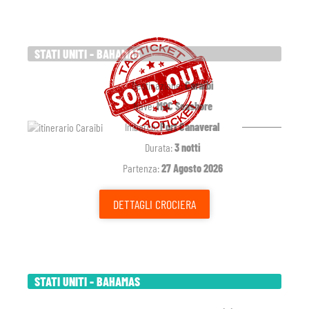
STATI UNITI - BAHAMAS
Destinazione:
Caraibi
Nave:
MSC Seashore
Imbarco:
Port Canaveral
Durata:
3 notti
Partenza:
27 Agosto 2026
DETTAGLI
CROCIERA
STATI UNITI - BAHAMAS