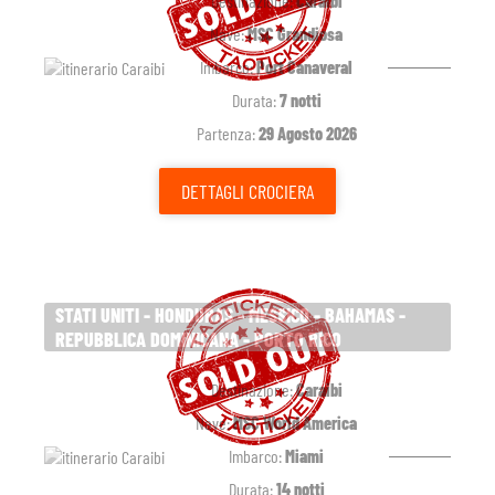
Destinazione:
Caraibi
Nave:
MSC Grandiosa
Imbarco:
Port Canaveral
Durata:
7 notti
Partenza:
29 Agosto 2026
DETTAGLI
CROCIERA
STATI UNITI - HONDURAS - MESSICO - BAHAMAS -
REPUBBLICA DOMINICANA - PORTO RICO
Destinazione:
Caraibi
Nave:
MSC World America
Imbarco:
Miami
Durata:
14 notti