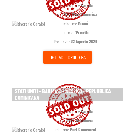
Destinazione:
Caraibi
Nave:
MSC World America
Imbarco:
Miami
Durata:
14 notti
Partenza:
22 Agosto 2026
DETTAGLI
CROCIERA
STATI UNITI - BAHAMAS - MESSICO - REPUBBLICA
DOMINICANA
Destinazione:
Caraibi
Nave:
MSC Grandiosa
Imbarco:
Port Canaveral