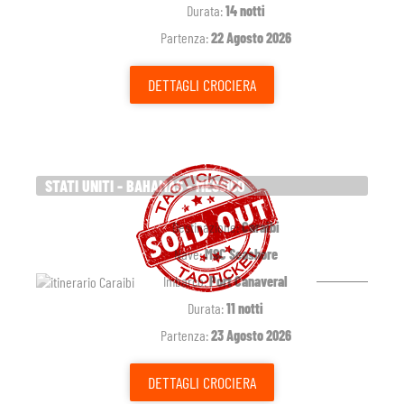
Durata:
14 notti
Partenza:
22 Agosto 2026
DETTAGLI
CROCIERA
STATI UNITI - BAHAMAS - MESSICO
Destinazione:
Caraibi
Nave:
MSC Seashore
Imbarco:
Port Canaveral
Durata:
11 notti
Partenza:
23 Agosto 2026
DETTAGLI
CROCIERA