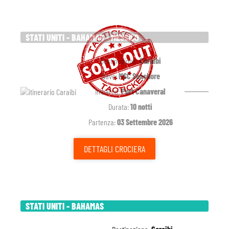
STATI UNITI - BAHAMAS - MESSICO
Destinazione:
Caraibi
Nave:
MSC Seashore
Imbarco:
Port Canaveral
Durata:
10 notti
Partenza:
03 Settembre 2026
DETTAGLI
CROCIERA
STATI UNITI - BAHAMAS