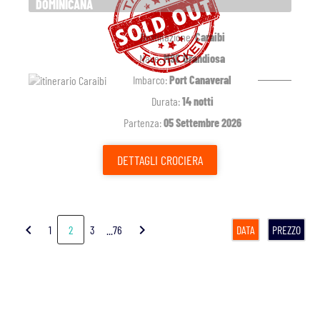
DOMINICANA
Destinazione:
Caraibi
Nave:
MSC Grandiosa
Imbarco:
Port Canaveral
Durata:
14 notti
Partenza:
05 Settembre 2026
DETTAGLI
CROCIERA
chevron_left
chevron_right
1
2
3
...76
DATA
PREZZO